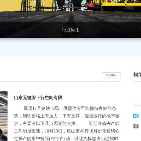
行业应用
行业应用
行业应用
行业应用
行业应用
钢
山东无缝管下行空间有限
展望11月钢铁市场，供需仍有可能保持良好的态
势，钢铁价格上有压力，下有支撑，偏强运行的概率较
大，主要有以下几点因素的支撑： 近期各省去产能
工作明显提速，10月29日，唐山市举行10月份化解钢铁
过剩产能集中拆除(封存)行动，以此为标志唐山已按时