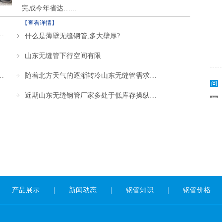
完成今年省达…...
【查看详情】
…
什么是薄壁无缝钢管,多大壁厚?
山东无缝管下行空间有限
…
随着北方天气的逐渐转冷山东无缝管需求…
近期山东无缝钢管厂家多处于低库存操纵…
产品展示
|
新闻动态
|
钢管知识
|
钢管价格