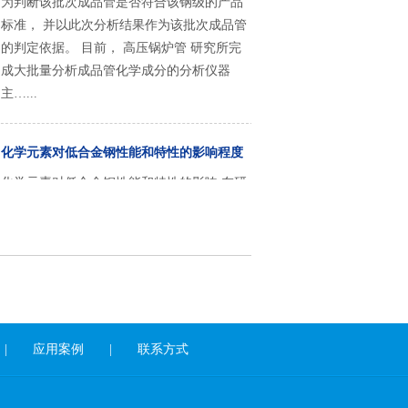
的判定依据。 目前， 高压锅炉管 研究所完
成大批量分析成品管化学成分的分析仪器
主…...
化学元素对低合金钢性能和特性的影响程度
化学元素对低合金钢性能和特性的影响 在研
究低合金高强变钢的化学成分以得到所要求
的性能当中，绝对必要的首先是强度。由于
通过合金元素的各种组合可以提高强度，所
以就有了一些不同成分的低合金高强度钢，
其除了具有要求的最小强度之外还具有其他
性能和特性的综合性能。…...
小口径精密无缝钢管壁厚规格0.5、0.8、
|
应用案例
|
联系方式
1.0、1.2、1.5、1.8、2.0mm等
壁厚0.5-2.0mm小口径精密无缝钢管壁厚规格
0.5、0.8、1.0、1.2、1.5、1.8、2.0mm。外径